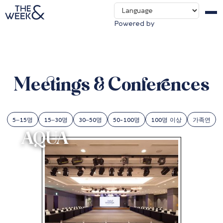
THE WOOF&
Contact us
Powered by
Packages & Deals
Meetings & Conferences
5–15명
15–30명
30–50명
50-100명
100명 이상
가족연
AQUA