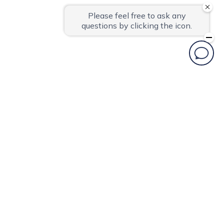
더 위크앤 리조트
인천 중구 용유서로 379
주식회사 트리니티디앤씨 더위크앤리조트 대표자
이현지
더 위크앤 대표문의
032-745-0000